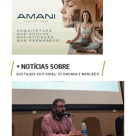
DESTAQUE EDITORIAL
ECONOMIA E MERCADO
Opin
Risc
mone
fina