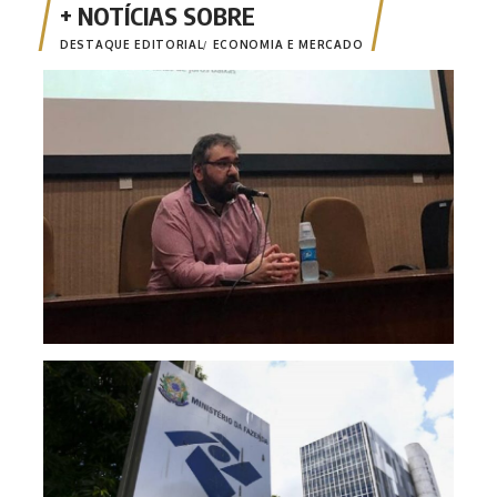
DESTAQUE EDITORIAL
ECONOMIA E MERCADO
Opin
Risc
mone
fina
Emis
está