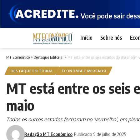
Início
Sobre nós
Eco
MT Econômico
>
Destaque Editorial
>
MT está entre os seis estados do Brasil com 
DESTAQUE EDITORIAL
ECONOMIA E MERCADO
MT está entre os seis e
maio
Todos os outros estados fecharam no ‘vermelho’, em plen
Redação MT Econômico
Publicado 9 de julho de 2025