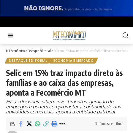
MT Econômico
>
Destaque Editorial
>
Selic em 15% traz impacto direto às famílias e ao caixa das empresas, aponta a Fecomércio MT
DESTAQUE EDITORIAL
ECONOMIA E MERCADO
Selic em 15% traz impacto direto às
famílias e ao caixa das empresas,
aponta a Fecomércio MT
Essas decisões inibem investimentos, geração de
empregos e podem comprometer a continuidade das
atividades comerciais, aponta a entidade patronal
3 minutos de leitura