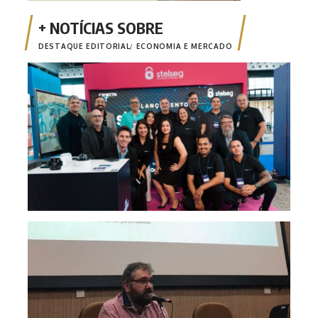
DESTAQUE EDITORIAL
ECONOMIA E MERCADO
Stel
câme
seg
Opin
Risc
mone
fina