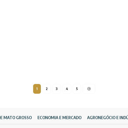
1
2
3
4
5
DE MATO GROSSO
ECONOMIA E MERCADO
AGRONEGÓCIO E IND