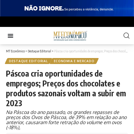
MT Econômico
>
Destaque Editorial
>
Páscoa cria oportunidades de empregos; Preços dos chocolates e produtos sazonais voltam a subir em 2023
DESTAQUE EDITORIAL
ECONOMIA E MERCADO
Páscoa cria oportunidades de
empregos; Preços dos chocolates e
produtos sazonais voltam a subir em
2023
Na Páscoa do ano passado, os grandes repasses de
preços dos Ovos de Páscoa, de 39% em relação ao ano
anterior, causaram forte retração do volume em ovos
(-18%),