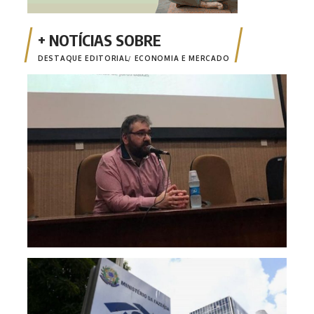
DESTAQUE EDITORIAL
ECONOMIA E MERCADO
Opin
Risc
mone
fina
Emis
está