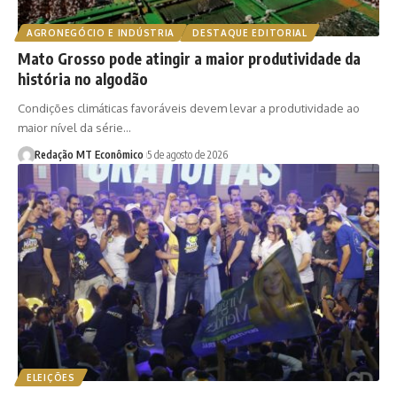
AGRONEGÓCIO E INDÚSTRIA
DESTAQUE EDITORIAL
Mato Grosso pode atingir a maior produtividade da
história no algodão
Condições climáticas favoráveis devem levar a produtividade ao
maior nível da série…
Redação MT Econômico
5 de agosto de 2026
ELEIÇÕES