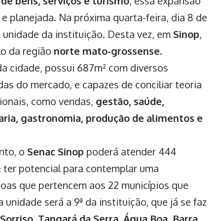
de bens, serviços e turismo
, essa expansão
e planejada. Na próxima quarta-feira, dia 8 de
 unidade da instituição. Desta vez, em
Sinop
,
lo da região
norte mato-grossense
.
 da cidade, possui 687m² com diversos
s do mercado, e capazes de conciliar teoria
sionais, como vendas,
gestão, saúde,
laria, gastronomia, produção de alimentos e
nto, o
Senac Sinop
poderá atender 444
e ter potencial para contemplar uma
oas que pertencem aos 22 municípios que
unidade será a 9ª da instituição, que já se faz
Sorriso, Tangará da Serra, Água Boa, Barra