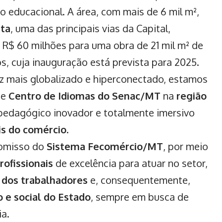
 educacional. A área, com mais de 6 mil m²,
sta
, uma das principais vias da Capital,
R$ 60 milhões para uma obra de 21 mil m² de
s, cuja inauguração está prevista para 2025.
z mais globalizado e hiperconectado, estamos
de
Centro de Idiomas do Senac/MT
na
região
pedagógico inovador e totalmente imersivo
is do comércio
.
romisso do
Sistema Fecomércio/MT
, por meio
ofissionais
de excelência para atuar no setor,
dos trabalhadores
e, consequentemente,
e social do Estado
, sempre em busca de
ia.