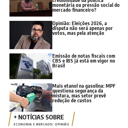
monetária ou pressão social do
mercado financeiro?
Opinião: Eleições 2026, a
disputa não será apenas por
votos, mas pela atenção
Emissão de notas fiscais com
CBS e IBS já está em vigor no
Brasil
Mais etanol na gasolina: MPF
questiona segurança da
mistura, mas setor prevê
redução de custos
ECONOMIA E MERCADO
OPINIÃO