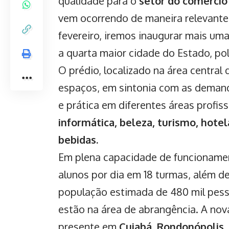
qualidade para o
setor do comércio 
vem ocorrendo de maneira relevante 
fevereiro, iremos inaugurar mais uma
a quarta maior cidade do Estado, po
O prédio, localizado na área central
espaços, em sintonia com as demanda
e prática em diferentes áreas profis
informática, beleza, turismo, hote
bebidas.
Em plena capacidade de funcioname
alunos por dia em 18 turmas, além d
população estimada de 480 mil pess
estão na área de abrangência. A nova 
presente em
Cuiabá, Rondonópolis, 