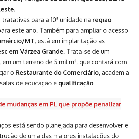
Leste
.
 tratativas para a 10ª unidade na
região
para este ano. Também para ampliar o acesso
omércio/MT,
está em implantação as
esc em Várzea Grande
. Trata-se de um
, em um terreno de 5 mil m², que contará com
igar o
Restaurante do Comerciário
, academia
 salas de educação e
qualificação
e mudanças em PL que propõe penalizar
ços está sendo planejada para desenvolver e
trução de uma das maiores instalações do