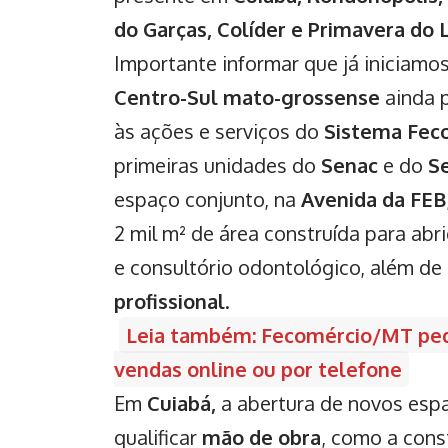
do Garças, Colíder e Primavera do 
Importante informar que já iniciamos
Centro-Sul mato-grossense
ainda 
às ações e serviços do
Sistema Fec
primeiras unidades do
Senac
e do
S
espaço conjunto, na
Avenida da FEB
2 mil m² de área construída para abr
e consultório odontológico, além de
profissional
.
Leia também: Fecomércio/MT ped
vendas online ou por telefone
Em
Cuiabá,
a abertura de novos espa
qualificar
mão de obra
, como a cons