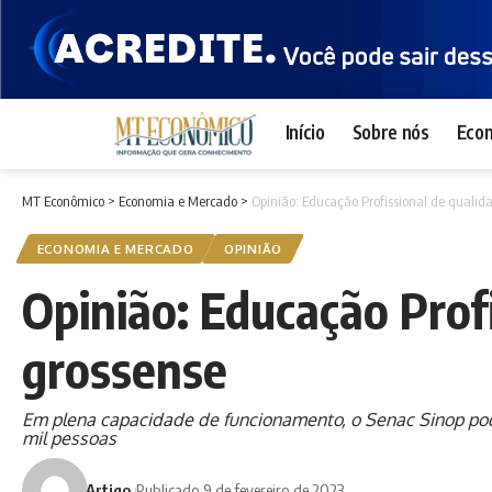
Início
Sobre nós
Eco
MT Econômico
>
Economia e Mercado
>
Opinião: Educação Profissional de qualid
ECONOMIA E MERCADO
OPINIÃO
Opinião: Educação Prof
grossense
Em plena capacidade de funcionamento, o Senac Sinop pod
mil pessoas
Artigo
Publicado 9 de fevereiro de 2023