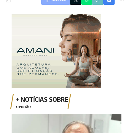
OPINIÃO
Opin