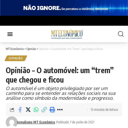
MT Econômico
>
Opinião
>
Opinião – O automóvel: um “trem” que chegou e ficou
OPINIÃO
Opinião – O automóvel: um “trem”
que chegou e ficou
O automóvel é um objeto privilegiado por ser um
caminho para se entender as relações sociais na sua
análise como símbolo da modernidade e progresso.
13 minutos de leitura
Jornalismo MT Econômico
Publicado 7 de junho de 2021