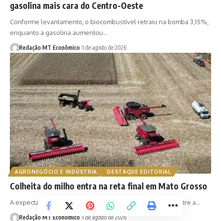
gasolina mais cara do Centro-Oeste
Conforme levantamento, o biocombustível retraiu na bomba 3,15%,
enquanto a gasolina aumentou…
Redação MT Econômico
1 de agosto de 2026
AGRONEGÓCIO E INDÚSTRIA
DESTAQUE EDITORIAL
Colheita do milho entra na reta final em Mato Grosso
A expectativa é que a retirada dos grãos seja concluída entre a…
Redação MT Econômico
1 de agosto de 2026