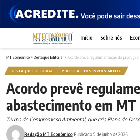
Início
Sobre nós
Eco
MT Econômico
>
Destaque Editorial
>
Acordo prevê regulamentação da produção 
DESTAQUE EDITORIAL
POLÍTICA E DESENVOLVIMENTO
Acordo prevê regulame
abastecimento em MT
Termo de Compromisso Ambiental, que cria Plano de Desen
Redação MT Econômico
Publicado 9 de junho de 2026