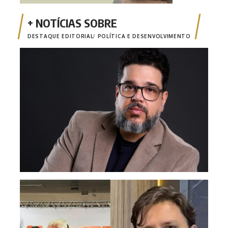
DESTAQUE EDITORIAL
POLÍTICA E DESENVOLVIMENTO
Opin
apen
‘Nan
cand
pur