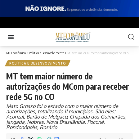
MT Econômico
>
Política e Desenvolvimento
>
MT tem maior número de autorizações do MCom para receber rede 5G no CO
POLÍTICA E DESENVOLVIMENTO
MT tem maior número de
autorizações do MCom para receber
rede 5G no CO
Mato Grosso foi o estado com o maior número de
autorizações, totalizando 11 municípios. São eles:
Acorizal, Barão de Melgaço, Chapada dos Guimarães,
Jangada, Nobres, Nova Brasilândia, Poconé,
Rondonópolis, Rosário