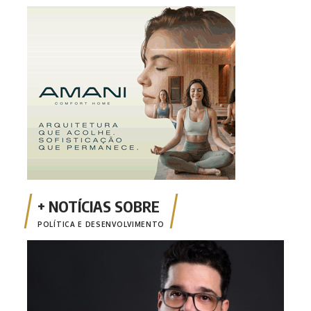
POLÍTICA E DESENVOLVIMENTO
Opin
apen