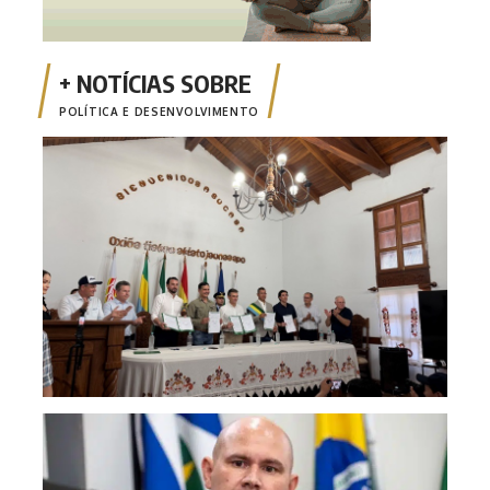
POLÍTICA E DESENVOLVIMENTO
Inte
fort
des
Abíl
esta