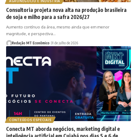
AGRONEGÓCIO E INDÚSTRIA
Consultoria projeta nova alta na produção brasileira
de soja e milho para a safra 2026/27
Aumento contínuo da área, mesmo ainda que em menor
magnitude, e perspectiva…
Redação MT Econômico
31 de julho de 2026
CONTEÚDOS ESPECIAIS
Conecta MT aborda negócios, marketing digital e
inteligência artificial em Cuiabá nos dias 5 e 6 de