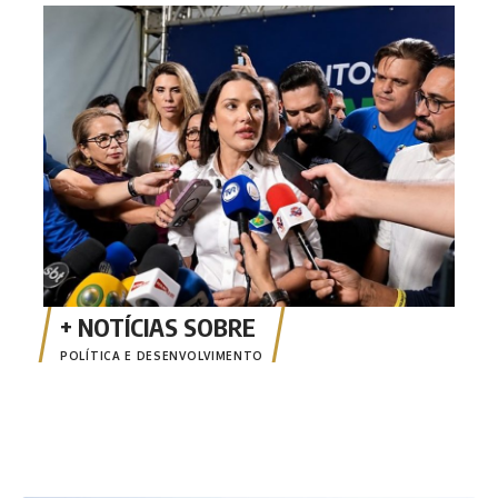
MDB 
apos
dive
POLÍTICA E DESENVOLVIMENTO