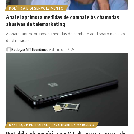
POLÍTICA E DESENVOLVIMENTO
Anatel aprimora medidas de combate às chamadas
abusivas de telemarketing
A Anatel anunciou novas medidas de combate ao disparo massivo
de chamadas…
Redação MT Econômico
3 de maio de 2024
DESTAQUE EDITORIAL
ECONOMIA E MERCADO
Portabilidade numérica em MT ultrapassa a marca de