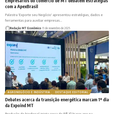
Empresários do comércio de MT debatem estratégias
com a ApexBrasil
Palestra 'Exporte seu Negócio' apresentou estratégias, dados e
ferramentas para auxiliar empresas…
Redação MT Econômico
11 de novembro de 2025
AGRONEGÓCIO E INDÚSTRIA
DESTAQUE EDITORIAL
Debates acerca da transição energética marcam 1º dia
da Expoind MT
Produção de biodiesel injeta cerca de R$ 10 bi por ano na…