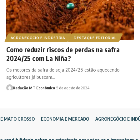
AGRONEGÓCIO E INDÚSTRIA
DESTAQUE EDITORIAL
Como reduzir riscos de perdas na safra
2024/25 com La Niña?
Os motores da safra de soja 2024/25 estão aquecendo:
agricultores já buscam…
Redação MT Econômico
5 de agosto de 2024
DE MATO GROSSO
ECONOMIA E MERCADO
AGRONEGÓCIO E IND
e credibilidade sobre os principais assuntos que impactam o