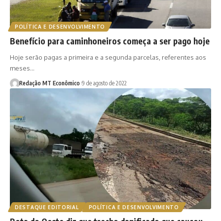
POLÍTICA E DESENVOLVIMENTO
Benefício para caminhoneiros começa a ser pago hoje
Hoje serão pagas a primeira e a segunda parcelas, referentes aos
meses…
Redação MT Econômico
9 de agosto de 2022
DESTAQUE EDITORIAL
POLÍTICA E DESENVOLVIMENTO