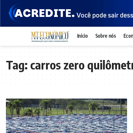
Início
Sobre nós
Eco
Tag:
carros zero quilômet