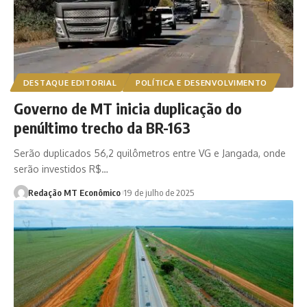
DESTAQUE EDITORIAL
POLÍTICA E DESENVOLVIMENTO
Governo de MT inicia duplicação do
penúltimo trecho da BR-163
Serão duplicados 56,2 quilômetros entre VG e Jangada, onde
serão investidos R$…
Redação MT Econômico
19 de julho de 2025