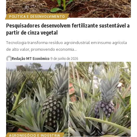
POLÍTICA E DESENVOLVIMENTO
Pesquisadores desenvolvem fertilizante sustentável a
partir de cinza vegetal
Tecnologia transforma resíduo agroindustrial em insumo agrícola
de alto valor, promovendo economia…
Redação MT Econômico
9 de junho de 2026
AGRONEGÓCIO E INDÚSTRIA