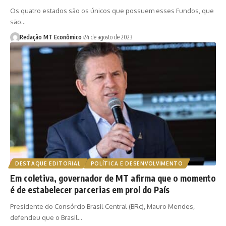
Os quatro estados são os únicos que possuem esses Fundos, que
são…
Redação MT Econômico
24 de agosto de 2023
DESTAQUE EDITORIAL
POLÍTICA E DESENVOLVIMENTO
Em coletiva, governador de MT afirma que o momento
é de estabelecer parcerias em prol do País
Presidente do Consórcio Brasil Central (BRc), Mauro Mendes,
defendeu que o Brasil…