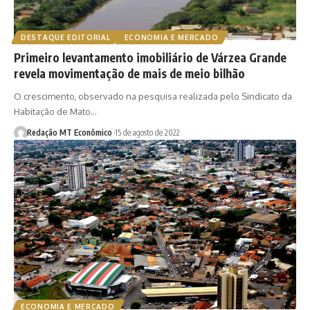
DESTAQUE EDITORIAL
ECONOMIA E MERCADO
Primeiro levantamento imobiliário de Várzea Grande
revela movimentação de mais de meio bilhão
O crescimento, observado na pesquisa realizada pelo Sindicato da
Habitação de Mato…
Redação MT Econômico
15 de agosto de 2022
ECONOMIA E MERCADO