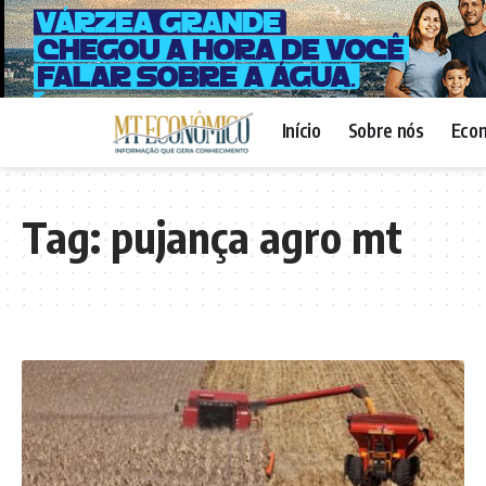
Início
Sobre nós
Eco
Tag:
pujança agro mt