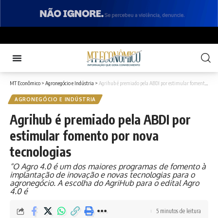
MT Econômico
>
Agronegócio e Indústria
>
Agrihub é premiado pela ABDI por estimular fomento por nova tecnologias
AGRONEGÓCIO E INDÚSTRIA
Agrihub é premiado pela ABDI por
estimular fomento por nova
tecnologias
“O Agro 4.0 é um dos maiores programas de fomento à
implantação de inovação e novas tecnologias para o
agronegócio. A escolha do AgriHub para o edital Agro
4.0 é
5 minutos de leitura