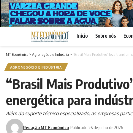
Início
Sobre nós
Eco
MT Econômico
>
Agronegócio e Indústria
>
“Brasil Mais Produtivo” leva transforma
AGRONEGÓCIO E INDÚSTRIA
“Brasil Mais Produtivo”
energética para indúst
Além do suporte técnico especializado, as empresas partic
Redação MT Econômico
Publicado 26 de junho de 2026