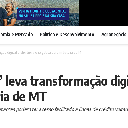
nomia e Mercado
Política e Desenvolvimento
Agronegócio 
ção digital e eficiência energética para indústria de MT
 leva transformação digit
ria de MT
ipantes podem ter acesso facilitado a linhas de crédito volta