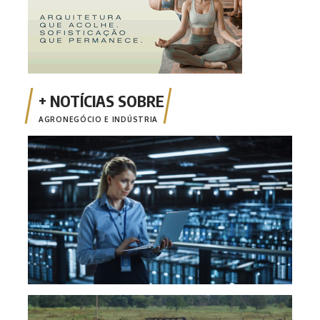
AGRONEGÓCIO E INDÚSTRIA
Inci
a tr
MT
Comi
poss