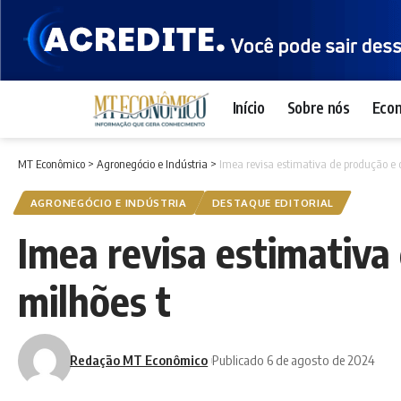
Início
Sobre nós
Eco
MT Econômico
>
Agronegócio e Indústria
>
Imea revisa estimativa de produção e 
AGRONEGÓCIO E INDÚSTRIA
DESTAQUE EDITORIAL
Imea revisa estimativa
milhões t
Redação MT Econômico
Publicado 6 de agosto de 2024