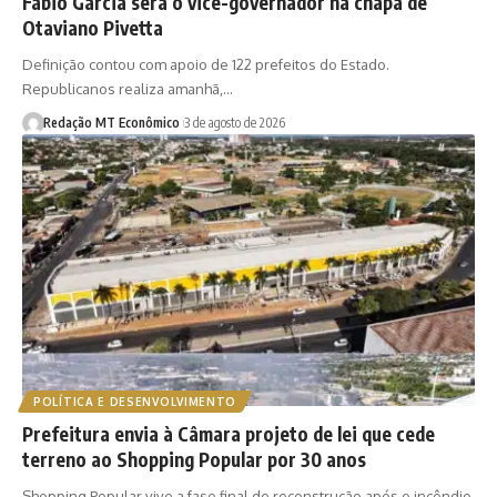
Fábio Garcia será o vice-governador na chapa de
Otaviano Pivetta
Definição contou com apoio de 122 prefeitos do Estado.
Republicanos realiza amanhã,…
Redação MT Econômico
3 de agosto de 2026
POLÍTICA E DESENVOLVIMENTO
Prefeitura envia à Câmara projeto de lei que cede
terreno ao Shopping Popular por 30 anos
Shopping Popular vive a fase final de reconstrução após o incêndio