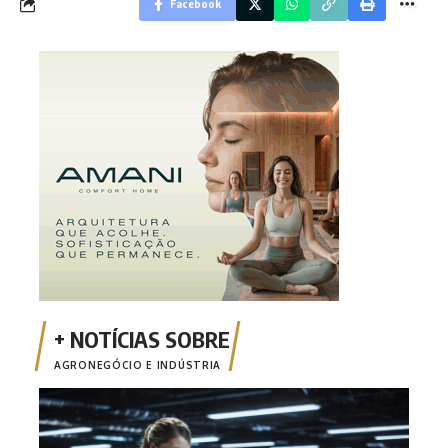
Facebook
AGRONEGÓCIO E INDÚSTRIA
Inci
a tr
MT