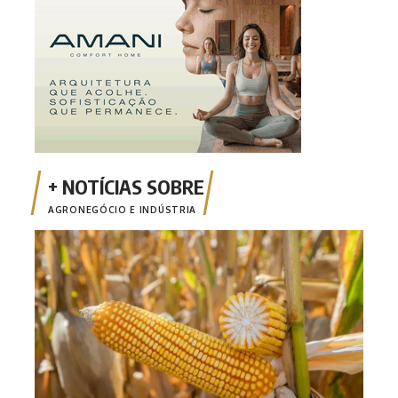
AGRONEGÓCIO E INDÚSTRIA
Safr
milh