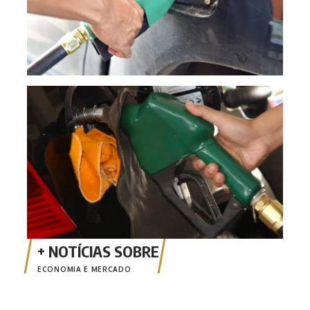
Gaso
post
ECONOMIA E MERCADO