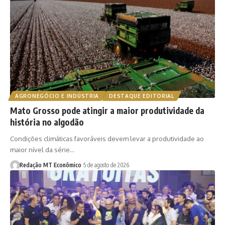
AGRONEGÓCIO E INDÚSTRIA
DESTAQUE EDITORIAL
Mato Grosso pode atingir a maior produtividade da
história no algodão
Condições climáticas favoráveis devem levar a produtividade ao
maior nível da série…
Redação MT Econômico
5 de agosto de 2026