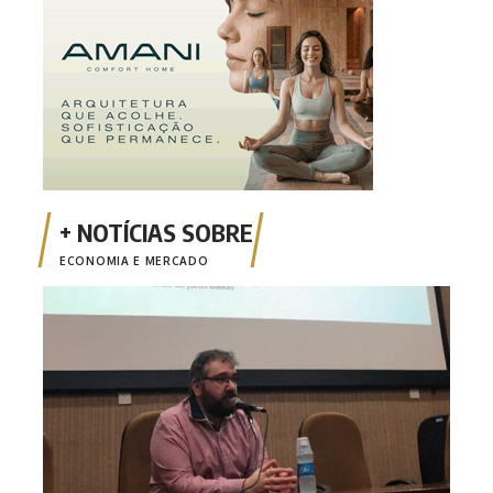
ECONOMIA E MERCADO
Opin
Risc
mone
fina