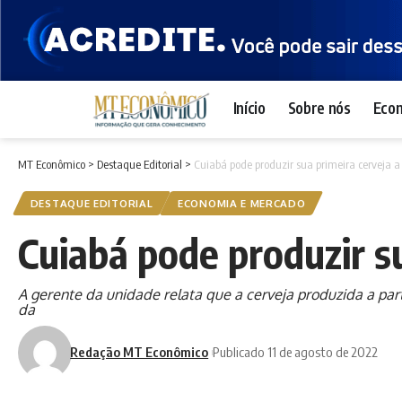
Início
Sobre nós
Eco
MT Econômico
>
Destaque Editorial
>
Cuiabá pode produzir sua primeira cerveja a
DESTAQUE EDITORIAL
ECONOMIA E MERCADO
Cuiabá pode produzir s
A gerente da unidade relata que a cerveja produzida a pa
da
Redação MT Econômico
Publicado 11 de agosto de 2022