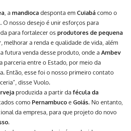
ea
, a
mandioca
desponta em
Cuiabá
como o
r
. O nosso desejo é unir esforços para
da para fortalecer os
produtores de pequena
r
, melhorar a renda e qualidade de vida, além
a futura venda desse produto, onde a
Ambev
 parceria entre o Estado, por meio da
da. Então, esse foi o nosso primeiro contato
ceria”, disse Vuolo.
rveja
produzida a partir da
fécula da
stados como
Pernambuco
e
Goiás
. No entanto,
cional da empresa, para que projeto do novo
sso.