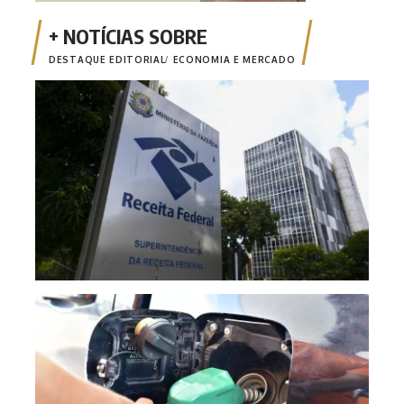
DESTAQUE EDITORIAL
ECONOMIA E MERCADO
Emis
está
Mais
segu
redu