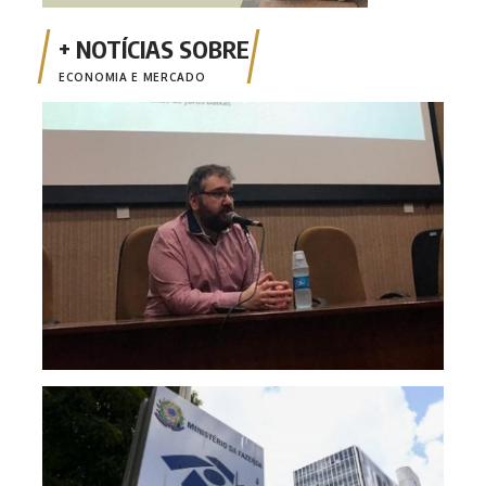
ECONOMIA E MERCADO
Opin
Risc
mone
fina
Emis
está