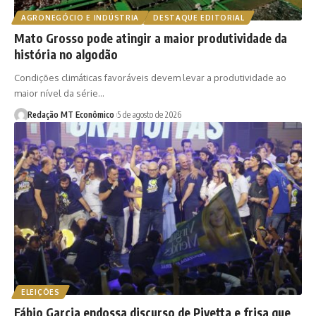
AGRONEGÓCIO E INDÚSTRIA
DESTAQUE EDITORIAL
Mato Grosso pode atingir a maior produtividade da
história no algodão
Condições climáticas favoráveis devem levar a produtividade ao
maior nível da série…
Redação MT Econômico
5 de agosto de 2026
ELEIÇÕES
Fábio Garcia endossa discurso de Pivetta e frisa que