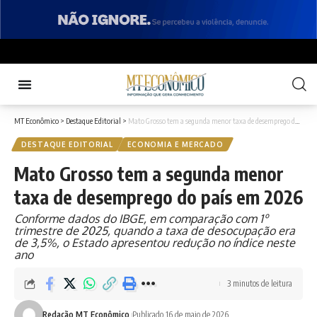
MT Econômico
>
Destaque Editorial
>
Mato Grosso tem a segunda menor taxa de desemprego do país em 2026
DESTAQUE EDITORIAL
ECONOMIA E MERCADO
Mato Grosso tem a segunda menor
taxa de desemprego do país em 2026
Conforme dados do IBGE, em comparação com 1º
trimestre de 2025, quando a taxa de desocupação era
de 3,5%, o Estado apresentou redução no índice neste
ano
3 minutos de leitura
Redação MT Econômico
Publicado 16 de maio de 2026