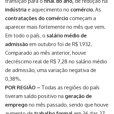
transição para o
final do ano,
de redução na
indústria
e aquecimento no
comércio.
As
contratações do comércio
começam a
aparecer mais fortemente no mês que vem.
Em todo o país, o
salário médio de
admissão
em outubro foi de R$ 1.932.
Comparado ao mês anterior, houve
decréscimo real de R$ 7,28 no salário médio
de admissão, uma variação negativa de
0,38%.
POR REGIÃO –
Todas as regiões do país
tiveram saldo positivo na
geração de
emprego
no mês passado, sendo que houve
aumento de
trabalho formal
em 26 das 27