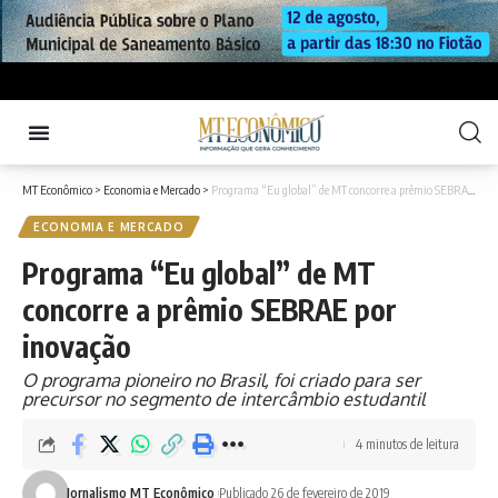
MT Econômico
>
Economia e Mercado
>
Programa “Eu global” de MT concorre a prêmio SEBRAE por inovação
ECONOMIA E MERCADO
Programa “Eu global” de MT
concorre a prêmio SEBRAE por
inovação
O programa pioneiro no Brasil, foi criado para ser
precursor no segmento de intercâmbio estudantil
4 minutos de leitura
Jornalismo MT Econômico
Publicado 26 de fevereiro de 2019