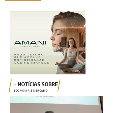
ECONOMIA E MERCADO
Opin
Risc
mone