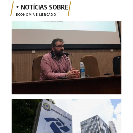
ECONOMIA E MERCADO
Opin
Risc
mone
fina
Emis
está