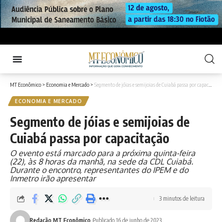
MT Econômico
>
Economia e Mercado
>
Segmento de jóias e semijoias de Cuiabá passa por capacitação
ECONOMIA E MERCADO
Segmento de jóias e semijoias de
Cuiabá passa por capacitação
O evento está marcado para a próxima quinta-feira
(22), às 8 horas da manhã, na sede da CDL Cuiabá.
Durante o encontro, representantes do IPEM e do
Inmetro irão apresentar
3 minutos de leitura
Redação MT Econômico
Publicado 16 de junho de 2023