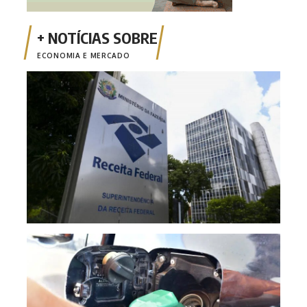
ECONOMIA E MERCADO
Emis
está
Mais
segu
redu