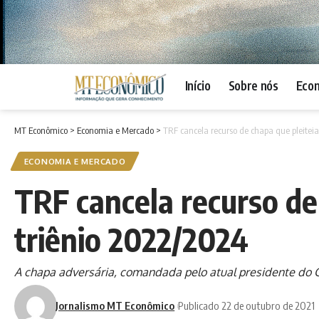
Início
Sobre nós
Eco
MT Econômico
>
Economia e Mercado
>
TRF cancela recurso de chapa que pleitei
ECONOMIA E MERCADO
TRF cancela recurso de
triênio 2022/2024
A chapa adversária, comandada pelo atual presidente do CR
Jornalismo MT Econômico
Publicado 22 de outubro de 2021