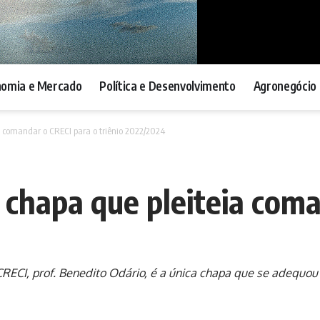
nomia e Mercado
Política e Desenvolvimento
Agronegócio 
a comandar o CRECI para o triênio 2022/2024
 chapa que pleiteia com
ECI, prof. Benedito Odário, é a única chapa que se adequou às