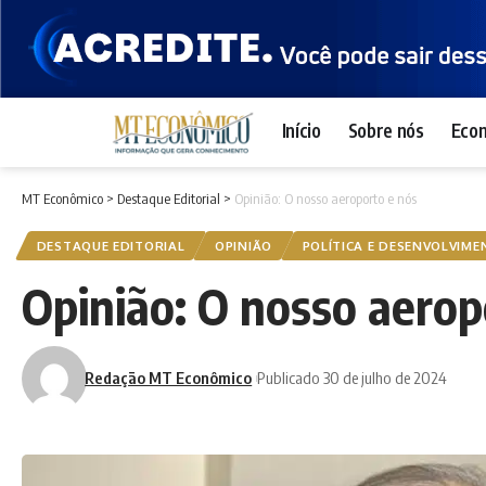
Início
Sobre nós
Eco
MT Econômico
>
Destaque Editorial
>
Opinião: O nosso aeroporto e nós
DESTAQUE EDITORIAL
OPINIÃO
POLÍTICA E DESENVOLVIM
Opinião: O nosso aerop
Redação MT Econômico
Publicado 30 de julho de 2024