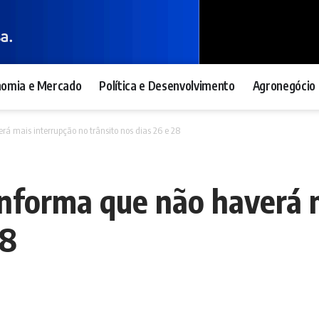
nomia e Mercado
Política e Desenvolvimento
Agronegócio 
á mais interrupção no trânsito nos dias 26 e 28
informa que não haverá 
28