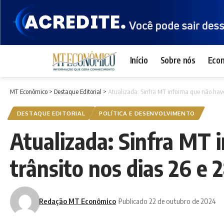
Início
Sobre nós
Eco
MT Econômico
>
Destaque Editorial
>
Atualizada: Sinfra MT informa que não haver
DESTAQUE EDITORIAL
POLÍTICA E DESENVOLVIMENTO
Atualizada: Sinfra MT 
trânsito nos dias 26 e 
Redação MT Econômico
Publicado 22 de outubro de 2024