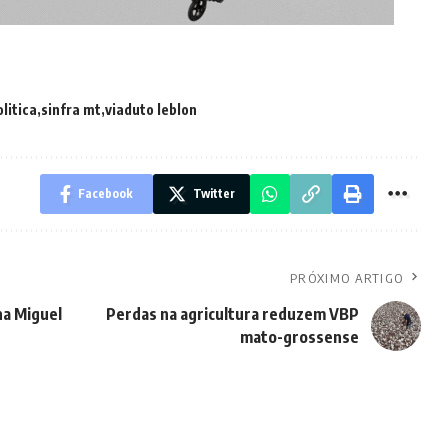
olitica
sinfra mt
viaduto leblon
Facebook
Twitter
PRÓXIMO ARTIGO
na Miguel
Perdas na agricultura reduzem VBP
mato-grossense