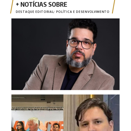
DESTAQUE EDITORIAL
POLÍTICA E DESENVOLVIMENTO
Opin
apen
‘Nan
cand
pur