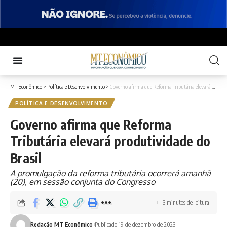
MT Econômico
>
Política e Desenvolvimento
>
Governo afirma que Reforma Tributária elevará produtividade do Brasil
POLÍTICA E DESENVOLVIMENTO
Governo afirma que Reforma
Tributária elevará produtividade do
Brasil
A promulgação da reforma tributária ocorrerá amanhã
(20), em sessão conjunta do Congresso
3 minutos de leitura
Redação MT Econômico
Publicado 19 de dezembro de 2023