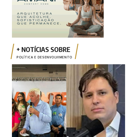
POLÍTICA E DESENVOLVIMENTO
‘Nan
cand
pur