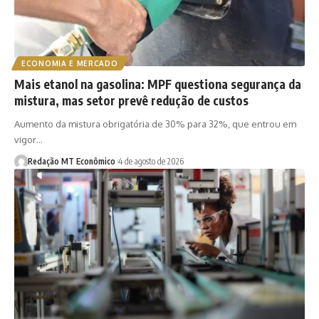
ECONOMIA E MERCADO
Mais etanol na gasolina: MPF questiona segurança da
mistura, mas setor prevê redução de custos
Aumento da mistura obrigatória de 30% para 32%, que entrou em
vigor…
Redação MT Econômico
4 de agosto de 2026