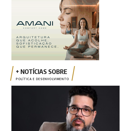
POLÍTICA E DESENVOLVIMENTO
Opin
apen