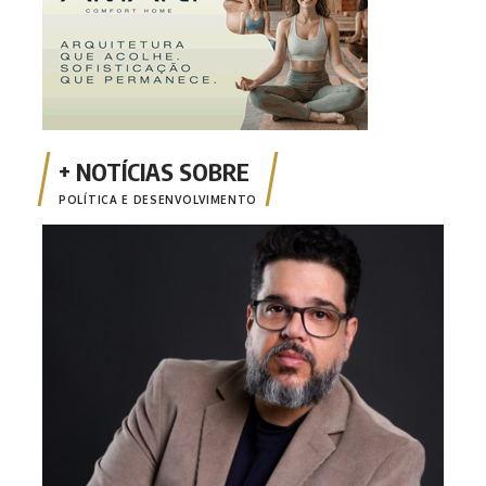
POLÍTICA E DESENVOLVIMENTO
Opin
apen