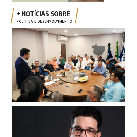
POLÍTICA E DESENVOLVIMENTO
Em d
e am
Opin
apen