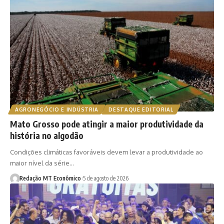
AGRONEGÓCIO E INDÚSTRIA
DESTAQUE EDITORIAL
Mato Grosso pode atingir a maior produtividade da
história no algodão
Condições climáticas favoráveis devem levar a produtividade ao
maior nível da série…
Redação MT Econômico
5 de agosto de 2026