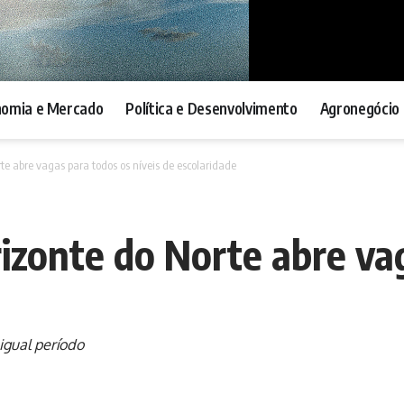
nomia e Mercado
Política e Desenvolvimento
Agronegócio 
te abre vagas para todos os níveis de escolaridade
izonte do Norte abre va
igual período