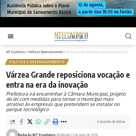
MT Econômico
>
Política e Desenvolvimento
>
Várzea Grande reposiciona vocação e entra na era da inovação
POLÍTICA E DESENVOLVIMENTO
Várzea Grande reposiciona vocação e
entra na era da inovação
Prefeitura irá encaminhar à Câmara Municipal, projeto
de lei com medidas para tornar o município mais
atrativo às empresas que pretendem se instalar no
parque tecnológico
4 minutos de leitura
Redação MT Econômico
Publicado 13 de maio de 2026