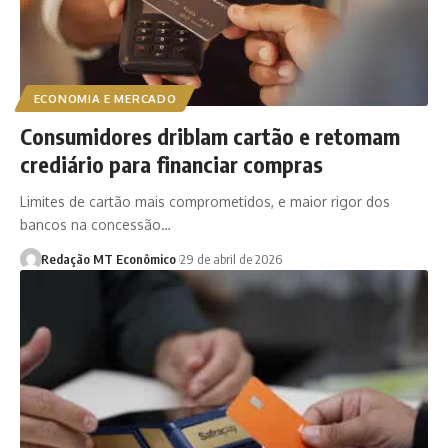
ECONOMIA E MERCADO
Consumidores driblam cartão e retomam
crediário para financiar compras
Limites de cartão mais comprometidos, e maior rigor dos
bancos na concessão…
Redação MT Econômico
29 de abril de 2026