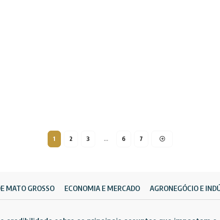
1
2
3
…
6
7
DE MATO GROSSO
ECONOMIA E MERCADO
AGRONEGÓCIO E IND