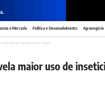
nomia e Mercado
Política e Desenvolvimento
Agronegócio 
 inseticidas em algodão e milho ‘Viptera’
ela maior uso de inseti