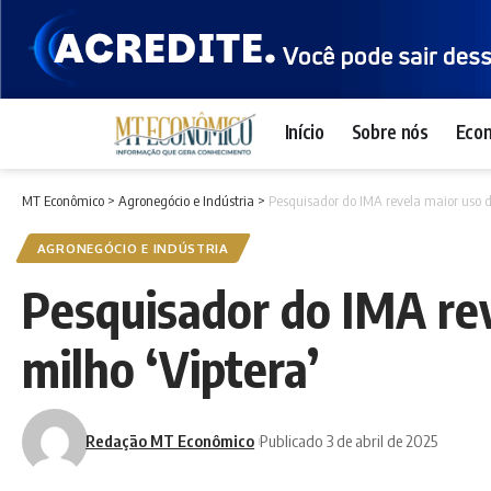
Início
Sobre nós
Eco
MT Econômico
>
Agronegócio e Indústria
>
Pesquisador do IMA revela maior uso de
AGRONEGÓCIO E INDÚSTRIA
Pesquisador do IMA rev
milho ‘Viptera’
Redação MT Econômico
Publicado 3 de abril de 2025