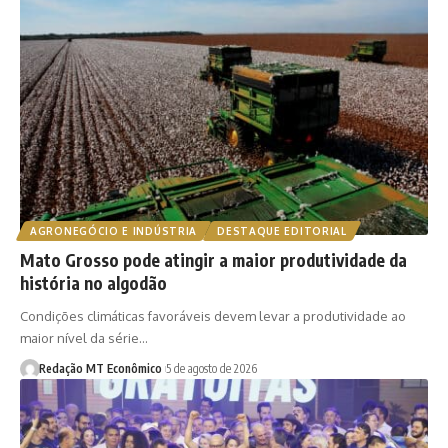
AGRONEGÓCIO E INDÚSTRIA
DESTAQUE EDITORIAL
Mato Grosso pode atingir a maior produtividade da
história no algodão
Condições climáticas favoráveis devem levar a produtividade ao
maior nível da série…
Redação MT Econômico
5 de agosto de 2026